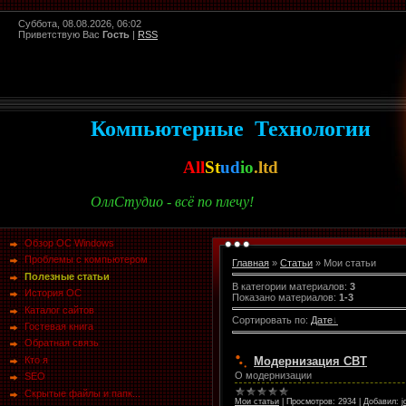
Суббота, 08.08.2026, 06:02
Приветствую Вас
Гость
|
RSS
Компьютерные Технологии
All
St
ud
io
.ltd
ОллСтудио - всё по плечу!
Обзор ОС Windows
Проблемы с компьютером
Главная
»
Статьи
» Мои статьи
Полезные статьи
В категории материалов
:
3
История ОС
Показано материалов
:
1-3
Каталог сайтов
Сортировать по
:
Дате
Гостевая книга
Обратная связь
Модернизация СВТ
Кто я
О модернизации
SEO
Скрытые файлы и папк...
Мои статьи
|
Просмотров:
2934
|
Добавил:
j