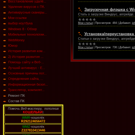
Восстановление удалё...
Удаление вирусов с ПК.
Загрузочная флэшка с Wi
Антивирусные сканеры...
Стать о загрузке Виндоус, апгрейде.
Мои ссылки
Мои статьи
|
Просмотров:
484
|
Добавил:
jo
выбор ноутбука
Windows 8 - Обзор
Установка/переустановка
Мобильные технологии...
Статьи о загрузке Виндоус, апгрейде
WebMoney
Юмор
Мои статьи
|
Просмотров:
736
|
Добавил:
jo
История развития ком...
2) История развития ...
Помощь сайту и Веб-...
Лучший антивирус - E...
Основные причины пот...
Определения сайта, ...
Информационная безоп...
Транслятор, компилят...
Ремонт ПК
Состав ПК
Помочь Веб-мастеру, пополнив
КОШЕЛЬКИ
:
WMR
-кошелёк
R292124656472
WMZ
-кошелёк
Z227810413446