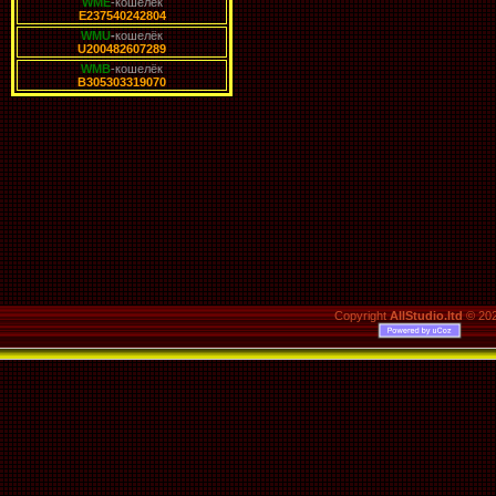
WME
-кошелёк
E237540242804
WMU
-
кошелёк
U200482607289
WMB
-кошелёк
B305303319070
Copyright
AllStudio.ltd
© 20