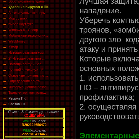
Лучшая защита, 
Восстановление удалё...
Удаление вирусов с ПК.
нападение.
Антивирусные сканеры...
Уберечь компью
Мои ссылки
выбор ноутбука
троянов, «зомб
Windows 8 - Обзор
Мобильные технологии...
другого зло–код
WebMoney
атаку и принят
Юмор
История развития ком...
Которые включа
2) История развития ...
Помощь сайту и Веб-...
основных полож
Лучший антивирус - E...
1. использоват
Основные причины пот...
Определения сайта, ...
ПО – антивирус
Информационная безоп...
Транслятор, компилят...
профилактика;
Ремонт ПК
Состав ПК
2. осуществляя
Помочь Веб-мастеру, пополнив
руководствоват
КОШЕЛЬКИ
:
WMR
-кошелёк
R292124656472
WMZ
-кошелёк
Элементарные
Z227810413446