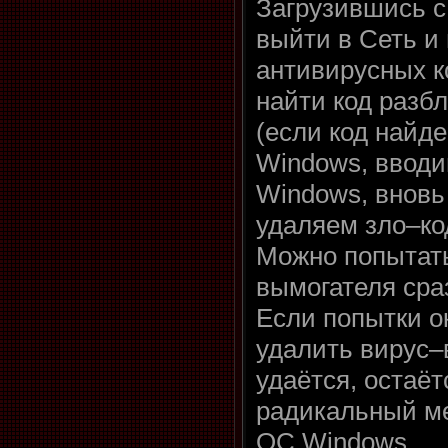
Загрузившись 
выйти в Сеть и 
антивирусных к
найти код разбл
(если код найде
Windows, вводи
Windows, вновь 
удаляем зло–ко
Можно попытат
вымогателя сраз
Если попытки о
удалить вирус–
удаётся, остаё
радикальный ме
ОС Windows.