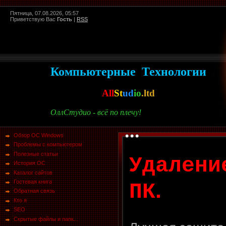
Пятница, 07.08.2026, 05:57
Приветствую Вас
Гость
|
RSS
Компьютерные Технологии
All
St
ud
io
.ltd
ОллСтудио - всё по плечу!
Обзор ОС Windows
Проблемы с компьютером
Полезные статьи
Удалени
История ОС
Каталог сайтов
.
Гостевая книга
ПК
Обратная связь
Кто я
SEO
Скрытые файлы и папк...