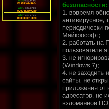
WME
-кошелёк
безопасности:
E237540242804
WMU
-
кошелёк
1. вовремя обно
U200482607289
WMB
-кошелёк
антивирусное, 
B305303319070
периодически п
Майкрософт;
2. работать на 
пользователя а
3. не игнориро
(Windows 7);
4. не заходить
сайты, не откр
приложения от 
адресатов, не 
взломанное ПО и