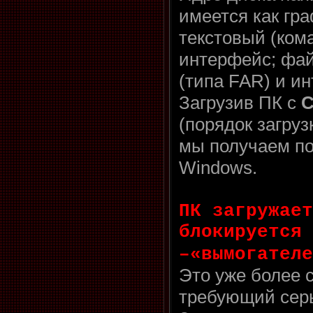
имеется как гра
текстовый (ком
интерфейс; фа
(типа FAR) и и
Загрузив ПК с
C
(порядок загру
мы получаем по
Windows.
ПК загружает
блокируется 
–«вымогателе
Это уже более 
требующий серь