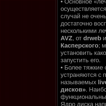
• Основное «ле
осуществляется
случай не очен
достаточно вос
несколькими л
AVZ
, от
drweb
и
Касперского
; 
установить как
запустить его.
• Более тяжкие
устраняются с 
называемых
li
дисков»
. Наиб
функциональны
Ядро диска нап