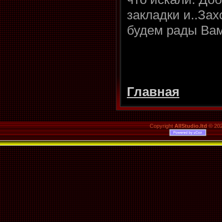
закладки и..Зах
будем рады Вам
Главная
Copyright
AllStudio.ltd
© 20