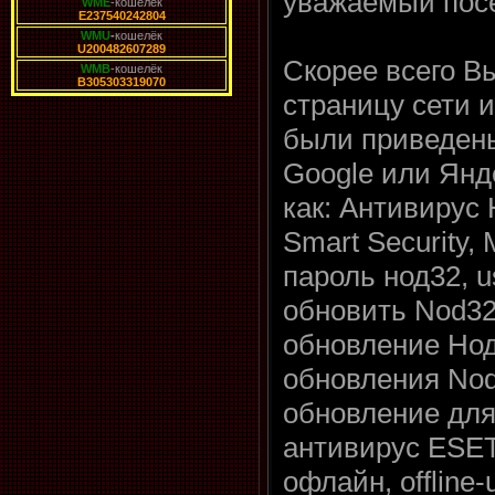
уважаемый посе
WME
-кошелёк
E237540242804
WMU
-
кошелёк
U200482607289
Скорее всего В
WMB
-кошелёк
B305303319070
страницу сети и
были приведен
Google или Янд
как: Антивирус 
Smart Security, 
пароль нод32, 
обновить Nod32
обновление Нод
обновления Nod
обновление для
антивирус ESET
офлайн, offline