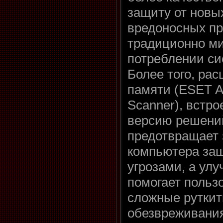
защиту от новы
вредоносных пр
традиционно м
потреблении си
Более того, ра
памяти (ESET 
Scanner), встр
версию решени
предотвращает
компьютера з
угрозами, а ул
помогает польз
сложные руткит
обезвреживания