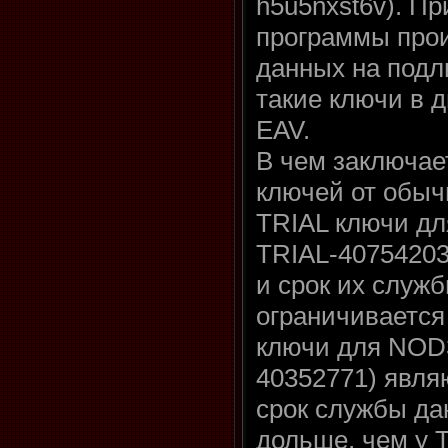
h5u5nxst6v). П
программы прои
данных на подл
такие ключи в 
EAV.
В чем заключае
ключей от обы
TRIAL ключи дл
TRIAL-4075420
и срок их служб
ограничивается
ключи для NOD3
40352771) явля
срок службы да
дольше, чем у T