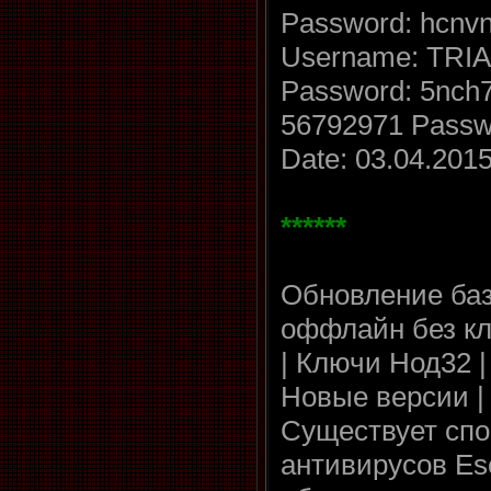
Password: hcnv
Username: TRIA
Password: 5nch
56792971 Passwo
Date: 03.04.201
******
Обновление ба
оффлайн без к
| Ключи Нод32 
Новые версии |
Существует спо
антивирусов Es