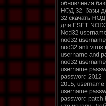
обновления,баз
НОД 32, базы 
32,скачать НОД
для ESET NOD32
Nod32 username 
nod32 username 
nod32 anti virus 
username and pa
nod32 username
username passw
password 2012 
2015, username p
username passwo
password patch
что искали. Доб