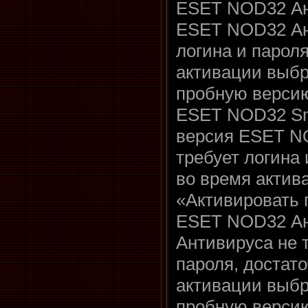
ESET NOD32 Ант
ESET NOD32 Ан
логина и пароля
активации выбр
пробную верси
ESET NOD32 Sma
версия ESET NO
требует логина 
во время актив
«Активировать 
ESET NOD32 Ант
Антивируса не 
пароля, достат
активации выбр
пробную верси