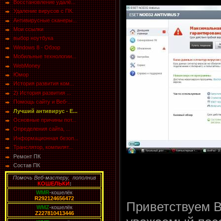
Восстановление удалё...
Удаление вирусов с ПК.
Антивирусные сканеры...
Мои ссылки
выбор ноутбука
Windows 8 - Обзор
Мобильные технологии...
WebMoney
Юмор
История развития ком...
2) История развития ...
Помощь сайту и Веб-...
Лучший антивирус - E...
Основные причины пот...
Определения сайта, ...
Информационная безоп...
Транслятор, компилят...
Ремонт ПК
Состав ПК
Помочь Веб-мастеру, пополнив
КОШЕЛЬКИ
:
WMR
-кошелёк
R292124656472
Приветствуем В
WMZ
-кошелёк
Z227810413446