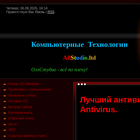
Четверг, 06.08.2026, 16:14
Приветствую Вас
Гость
|
RSS
Компьютерные Технологии
All
St
ud
io
.ltd
ОллСтудио - всё по плечу!
Обзор ОС Windows
Проблемы с компьютером
Полезные статьи
Лучший антиви
История ОС
Antivirus.
Каталог сайтов
Гостевая книга
Обратная связь
Кто я
SEO
Скрытые файлы и папк...