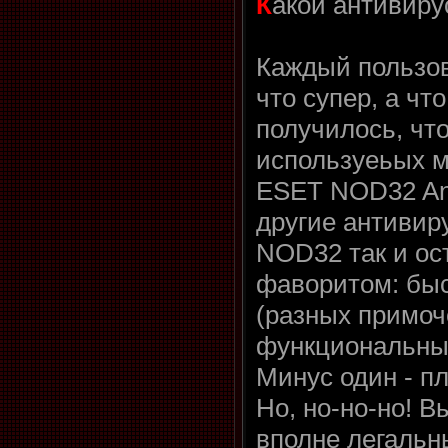
К
акой антивиру
Каждый пользов
что супер, а что 
получилось, чт
используеьых м
ESET NOD32 Ant
другие антивир
NOD32 так и ос
фаворитом: быс
(разных примоч
функциональны
Минус один - п
Но, но-но-но! В
вполне легальн