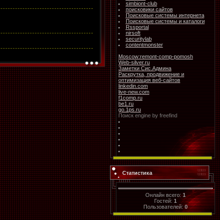
simbiont-club
поисковики сайтов
Поисковые системы интернета
Поисковые системы и каталоги
Rssportal
nirsoft
securitylab
contentmonster
Moscow:remont-comp-pomosh
Web-silver.ru
Заметки Сис.Админа
Раскрутка, продвижение и
оптимизация веб-сайтов
linkedin.com
live-new.com
f1comp.ru
be1.ru
go.1ps.ru
Поиск
engine by freefind
Статистика
Онлайн всего:
1
Гостей:
1
Пользователей:
0