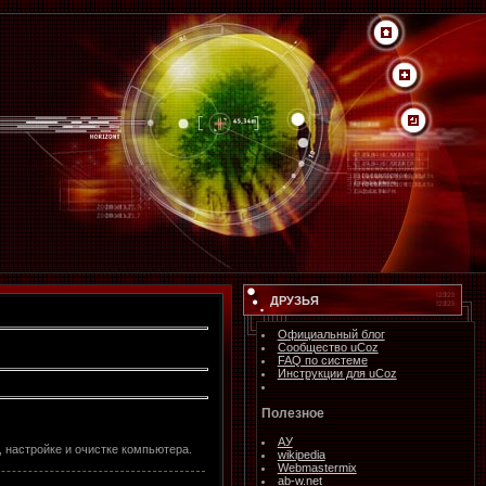
ДРУЗЬЯ
Официальный блог
Сообщество uCoz
FAQ по системе
Инструкции для uCoz
Полезное
АУ
 настройке и очистке компьютера.
wikipedia
Webmastermix
ab-w.net