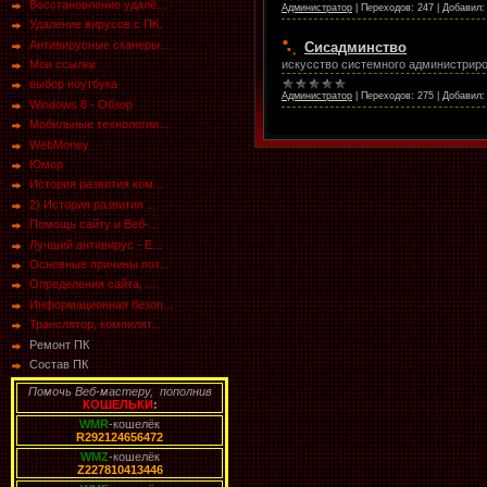
Восстановление удалё...
Администратор
|
Переходов:
247
|
Добавил:
Удаление вирусов с ПК.
Антивирусные сканеры...
Сисадминство
искусство системного администриро
Мои ссылки
выбор ноутбука
Администратор
|
Переходов:
275
|
Добавил:
Windows 8 - Обзор
Мобильные технологии...
WebMoney
Юмор
История развития ком...
2) История развития ...
Помощь сайту и Веб-...
Лучший антивирус - E...
Основные причины пот...
Определения сайта, ...
Информационная безоп...
Транслятор, компилят...
Ремонт ПК
Состав ПК
Помочь Веб-мастеру, пополнив
КОШЕЛЬКИ
:
WMR
-кошелёк
R292124656472
WMZ
-кошелёк
Z227810413446