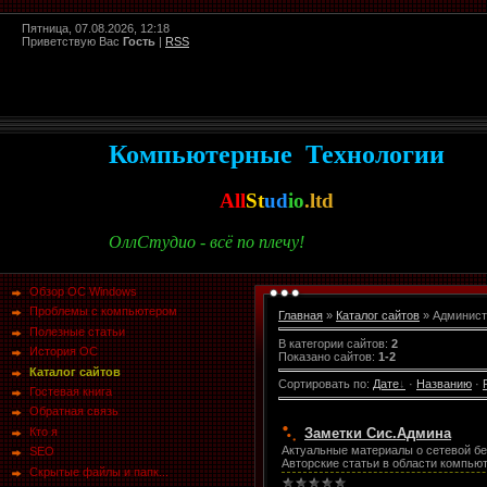
Пятница, 07.08.2026, 12:18
Приветствую Вас
Гость
|
RSS
Компьютерные Технологии
All
St
ud
io
.ltd
ОллСтудио - всё по плечу!
Обзор ОС Windows
Проблемы с компьютером
Главная
»
Каталог сайтов
» Админист
Полезные статьи
В категории сайтов
:
2
История ОС
Показано сайтов
:
1-2
Каталог сайтов
Сортировать по
:
Дате
·
Названию
·
Гостевая книга
Обратная связь
Заметки Сис.Админа
Кто я
Актуальные материалы о сетевой без
SEO
Авторские статьи в области компью
Скрытые файлы и папк...