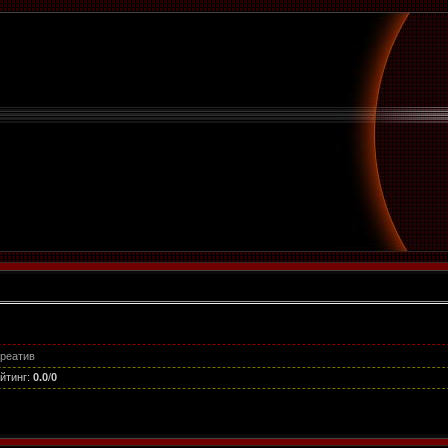
креатив
йтинг
:
0.0
/
0