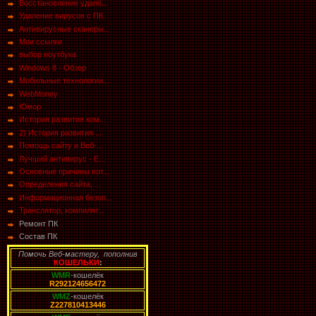
Восстановление удалё...
Удаление вирусов с ПК.
Антивирусные сканеры...
Мои ссылки
выбор ноутбука
Windows 8 - Обзор
Мобильные технологии...
WebMoney
Юмор
История развития ком...
2) История развития ...
Помощь сайту и Веб-...
Лучший антивирус - E...
Основные причины пот...
Определения сайта, ...
Информационная безоп...
Транслятор, компилят...
Ремонт ПК
Состав ПК
Помочь Веб-мастеру, пополнив
КОШЕЛЬКИ
:
WMR
-кошелёк
R292124656472
WMZ
-кошелёк
Z227810413446