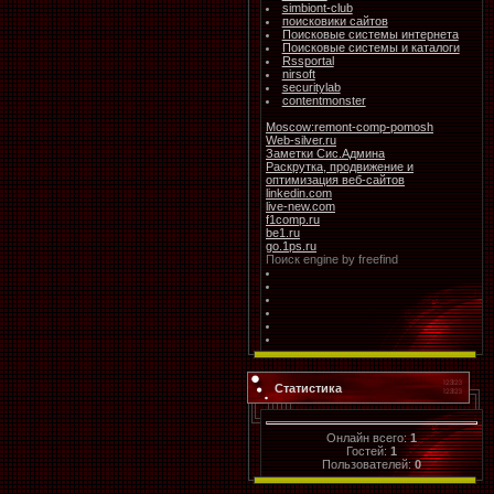
simbiont-club
поисковики сайтов
Поисковые системы интернета
Поисковые системы и каталоги
Rssportal
nirsoft
securitylab
contentmonster
Moscow:remont-comp-pomosh
Web-silver.ru
Заметки Сис.Админа
Раскрутка, продвижение и
оптимизация веб-сайтов
linkedin.com
live-new.com
f1comp.ru
be1.ru
go.1ps.ru
Поиск
engine by freefind
Статистика
Онлайн всего:
1
Гостей:
1
Пользователей:
0