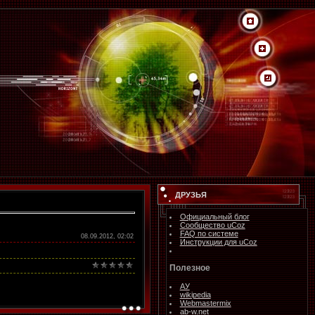
ДРУЗЬЯ
Официальный блог
Сообщество uCoz
FAQ по системе
08.09.2012, 02:02
Инструкции для uCoz
Полезное
АУ
wikipedia
Webmastermix
ab-w.net