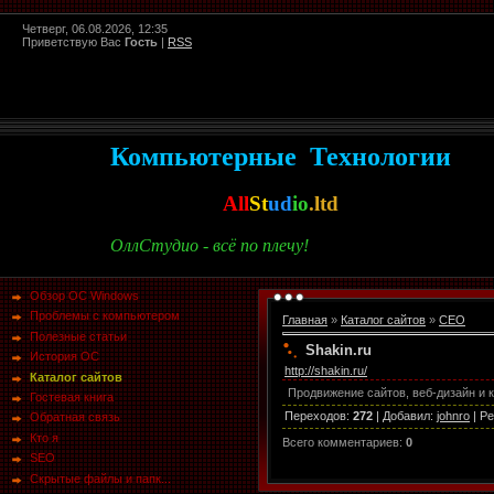
Четверг, 06.08.2026, 12:35
Приветствую Вас
Гость
|
RSS
Компьютерные Технологии
All
St
ud
io
.ltd
ОллСтудио - всё по плечу!
Обзор ОС Windows
Проблемы с компьютером
Главная
»
Каталог сайтов
»
СЕО
Полезные статьи
Shakin.ru
История ОС
http://shakin.ru/
Каталог сайтов
Продвижение сайтов, веб-дизайн и 
Гостевая книга
Переходов
:
272
|
Добавил
:
johnro
|
Ре
Обратная связь
Кто я
Всего комментариев
:
0
SEO
Скрытые файлы и папк...